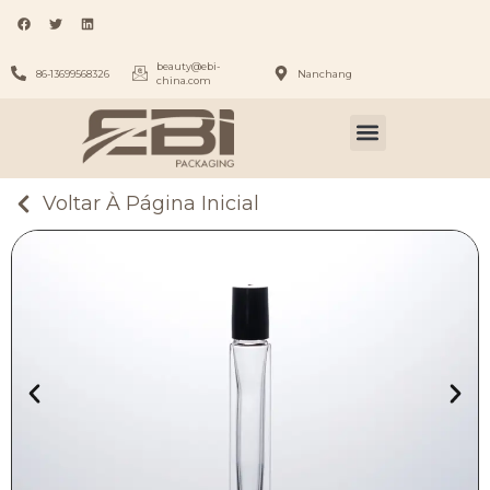
beauty@ebi-
86-13699568326
Nanchang
china.com
Voltar À Página Inicial