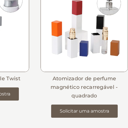
le Twist
Atomizador de perfume
magnético recarregável -
ostra
quadrado
Solicitar uma amostra