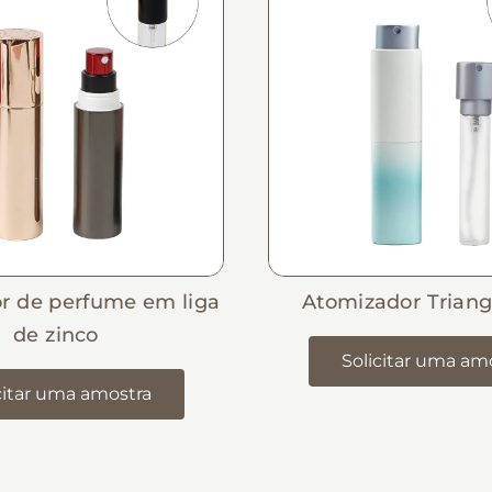
r de perfume em liga
Atomizador Triang
de zinco
Solicitar uma am
citar uma amostra