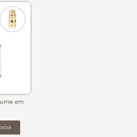
rfume em
ostra