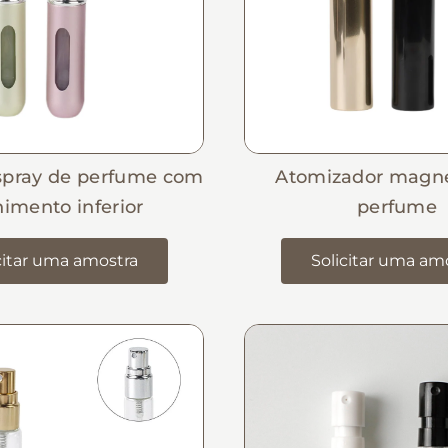
 spray de perfume com
Atomizador magné
imento inferior
perfume
citar uma amostra
Solicitar uma am