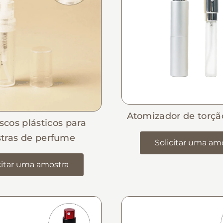
Atomizador de torçã
ascos plásticos para
tras de perfume
Solicitar uma am
citar uma amostra