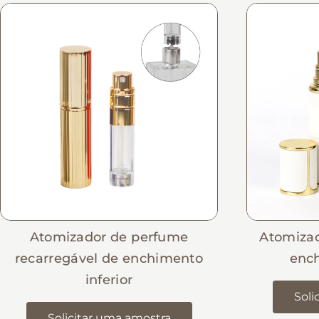
Atomizador de perfume
Atomiza
recarregável de enchimento
ench
inferior
Soli
Solicitar uma amostra