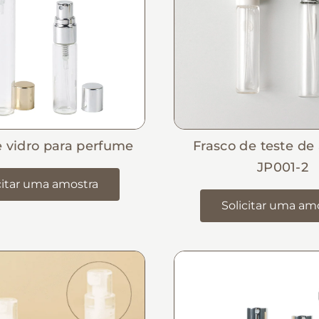
e vidro para perfume
Frasco de teste de
JP001-2
citar uma amostra
Solicitar uma am