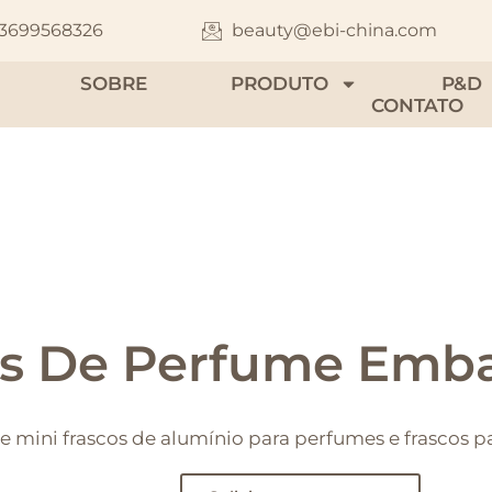
13699568326
beauty@ebi-china.com
SOBRE
PRODUTO
P&D
CONTATO
s De Perfume Emba
 mini frascos de alumínio para perfumes e frascos 