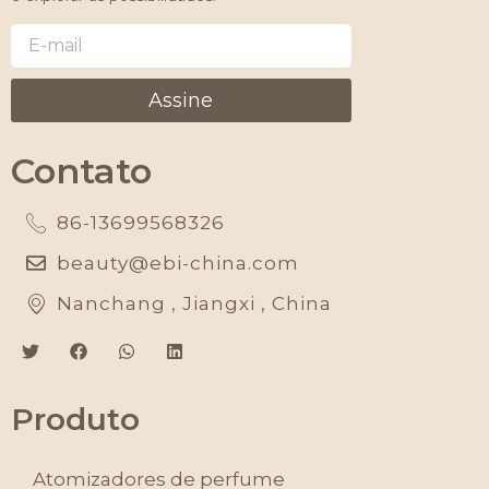
Assine
Contato
86-13699568326
beauty@ebi-china.com
Nanchang , Jiangxi , China
Produto
Atomizadores de perfume