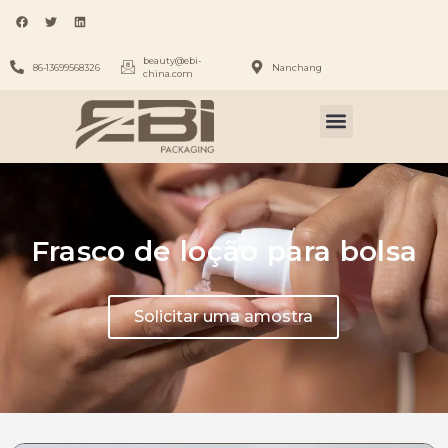
beauty@ebi-
86-13699568326
Nanchang
china.com
Frasco de loção para bolsa
Solicitar uma amostra