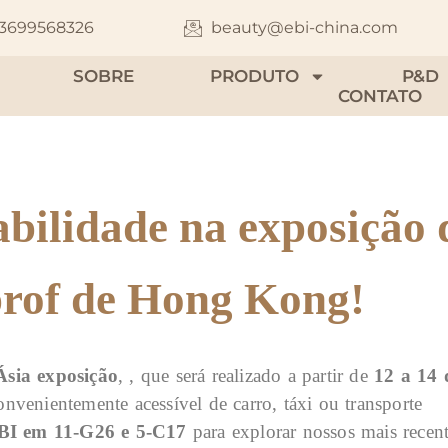
13699568326
beauty@ebi-china.com
SOBRE
PRODUTO
P&D
CONTATO
abilidade na exposição 
rof de Hong Kong!
Ásia
exposição
, , que será realizado a partir de
12 a 14 
nientemente acessível de carro, táxi ou transporte
BI em 11-G26 e 5-C17
para explorar nossos mais recen