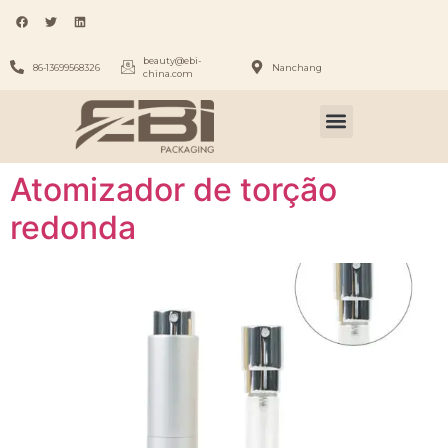
beauty@ebi-
86-13699568326
Nanchang
china.com
Atomizador de torção
redonda