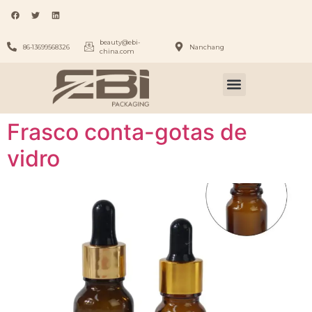
beauty@ebi-
86-13699568326
Nanchang
china.com
Frasco conta-gotas de
vidro