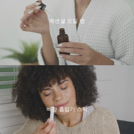
에센셜 오일 병
비강 흡입기 스틱