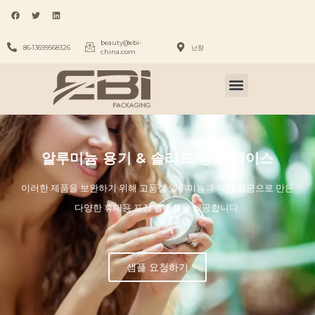
beauty@ebi-
86-13699568326
난창
china.com
알루미늄 용기 & 솔리드 향수 케이스
이러한 제품을 보완하기 위해 고품질 알루미늄과 아연 합금으로 만든
다양한 휴대용 포장 솔루션을 제공합니다.
샘플 요청하기