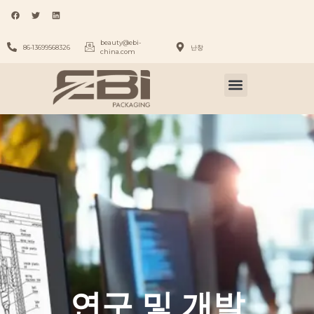
beauty@ebi-
86-13699568326
난창
china.com
연구 및 개발