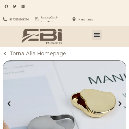
beauty@ebi-
86-13699568326
Nanchang
china.com
Torna Alla Homepage