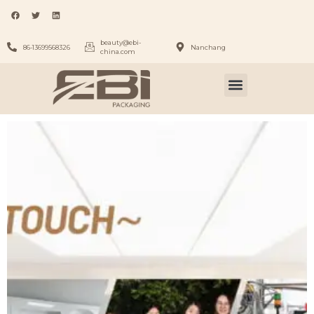
beauty@ebi-
86-13699568326
Nanchang
china.com