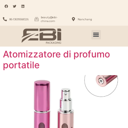
beauty@ebi-
86-13699568326
Nanchang
china.com
Atomizzatore di profumo
portatile