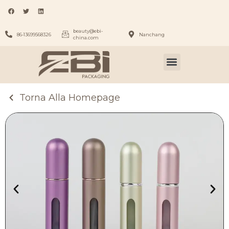
beauty@ebi-
86-13699568326
Nanchang
china.com
Torna Alla Homepage