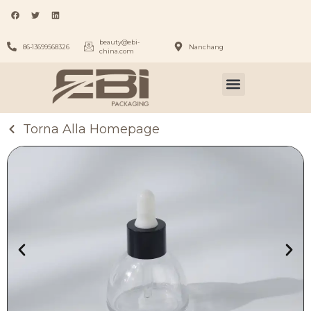
beauty@ebi-
86-13699568326
Nanchang
china.com
Torna Alla Homepage