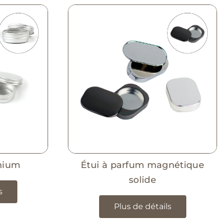
nium
Étui à parfum magnétique
solide
s
Plus de détails