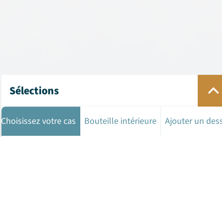
Sélections
Choisissez votre cas
Bouteille intérieure
Ajouter un des
Modèles
Tous
5 ML
8 ML
10 ML
15 ML
Politique en matière de
Texte de
GDPR
cookies
clarification