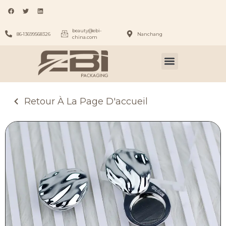
beauty@ebi-
86-13699568326
Nanchang
china.com
Retour À La Page D'accueil