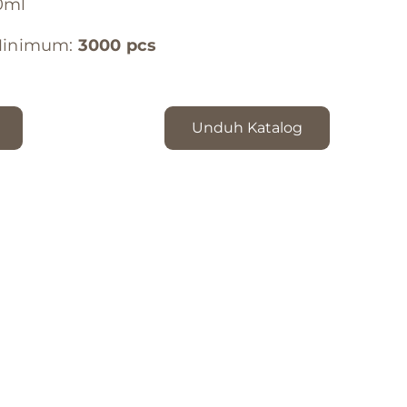
0ml
Minimum:
3000 pcs
Unduh Katalog