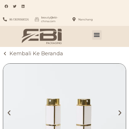
beauty@ebi-
86-13699568326
Nanchang
china.com
Kembali Ke Beranda