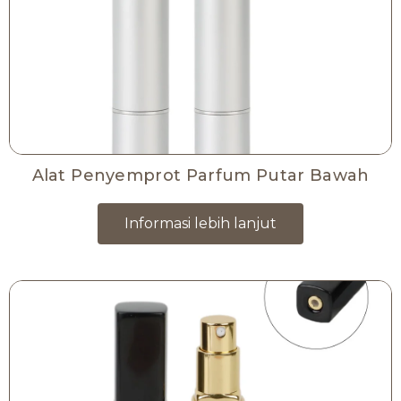
Alat Penyemprot Parfum Putar Bawah
Informasi lebih lanjut