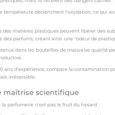
pratiques, mais ils recèlent des dangers cachés :
de température déclenchent l'oxydation, ce qui ac
s des matières plastiques peuvent libérer des su
s des parfums, créant ainsi une "odeur de plasti
ntenus dans les bouteilles de mauvaise qualité p
roductive.
0 ans d'expérience, compare la contamination par
is irréversible.
e maîtrise scientifique
a parfumerie n'est pas le fruit du hasard :