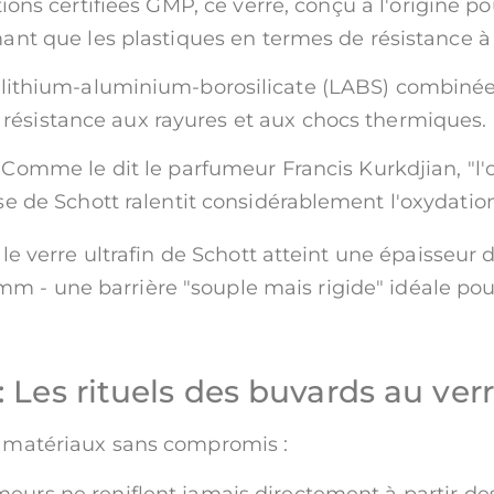
tions certifiées GMP, ce verre, conçu à l'origine p
ant que les plastiques en termes de résistance à
e lithium-aluminium-borosilicate (LABS) combiné
ésistance aux rayures et aux chocs thermiques.
: Comme le dit le parfumeur Francis Kurkdjian, "l
e de Schott ralentit considérablement l'oxydatio
le verre ultrafin de Schott atteint une épaisseur 
mm - une barrière "souple mais rigide" idéale pou
 Les rituels des buvards au ver
es matériaux sans compromis :
meurs ne reniflent jamais directement à partir de