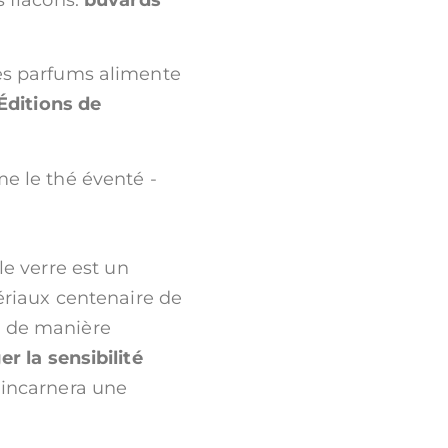
es parfums alimente
Éditions de
e le thé éventé -
le verre est un
ériaux centenaire de
on de manière
r la sensibilité
 incarnera une