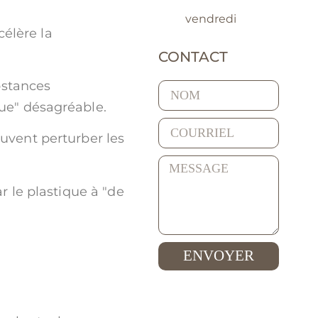
vendredi
célère la
CONTACT
bstances
que" désagréable.
euvent perturber les
 le plastique à "de
ENVOYER