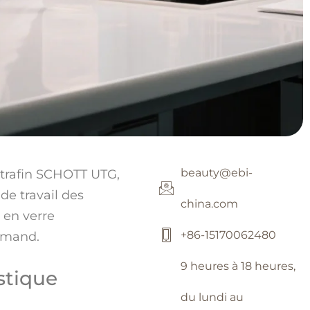
beauty@ebi-
ltrafin SCHOTT UTG,
 de travail des
china.com
 en verre
+86-15170062480
lemand.
9 heures à 18 heures,
stique
du lundi au