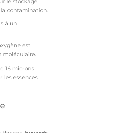
our le stockage
 la contamination.
es à un
'oxygène est
n moléculaire.
de 16 microns
r les essences
re
s flacons.
buvards