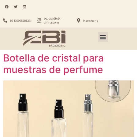
beauty@ebi-
86-13699568326
Nanchang
china.com
Botella de cristal para
muestras de perfume