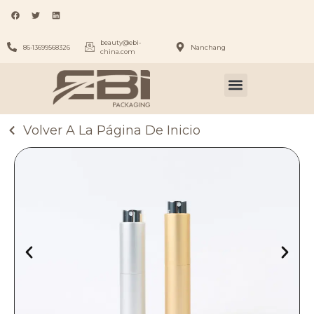
beauty@ebi-
86-13699568326
Nanchang
china.com
Volver A La Página De Inicio