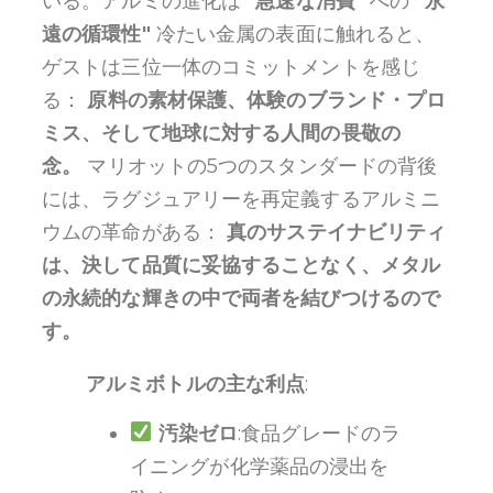
いる。アルミの進化は
"急速な消費"
への
"永
遠の循環性"
冷たい金属の表面に触れると、
ゲストは三位一体のコミットメントを感じ
る：
原料の素材保護、体験のブランド・プロ
ミス、そして地球に対する人間の畏敬の
念。
マリオットの5つのスタンダードの背後
には、ラグジュアリーを再定義するアルミニ
ウムの革命がある：
真のサステイナビリティ
は、決して品質に妥協することなく、メタル
の永続的な輝きの中で両者を結びつけるので
す。
アルミボトルの主な利点
:
汚染ゼロ
:食品グレードのラ
イニングが化学薬品の浸出を