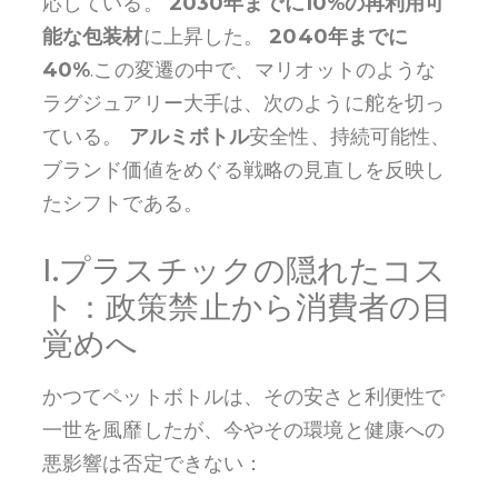
応している。
2030年までに10%の再利用可
能な包装材
に上昇した。
2040年までに
40%
.この変遷の中で、マリオットのような
ラグジュアリー大手は、次のように舵を切っ
ている。
アルミボトル
安全性、持続可能性、
ブランド価値をめぐる戦略の見直しを反映し
たシフトである。
I.プラスチックの隠れたコス
ト：政策禁止から消費者の目
覚めへ
かつてペットボトルは、その安さと利便性で
一世を風靡したが、今やその環境と健康への
悪影響は否定できない：