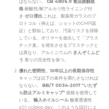
ばならない。
GB 4806.9 食品接触規
格
耐酸性/耐アルカリ性ライニング付
き
ゼロ浸出
.これは、製薬用ガラスのプ
ロトコル（例えば、ショットのGMP認
証）と類似しており、汚染リスクを排除
している。ポリマーを放出して「プラス
チック臭」を発生させるプラスチックと
は異なり、アルミニウムの
きんぞくふど
う
香りの完全性を保つ。
優れた密閉性、10年以上の長期保存性
キャップは以下の条件を満たさなければ
ならない。
BB/T 0034-2017 "いたず
ら防止アルミキャップ"
規格を使用して
いる。
輸入ホイルシール
酸素透過性
≦0.1 cc/pkg-day。このような設計によ