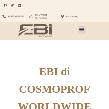
beauty@ebi-
86-13699568326
Nanchang
china.com
EBI di
COSMOPROF
WORLDWIDE