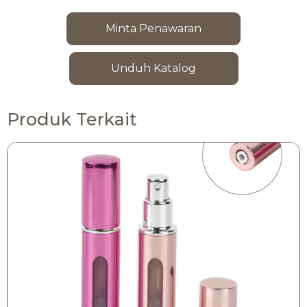
Minta Penawaran
Unduh Katalog
Produk Terkait