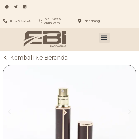
beauty@ebi-
86-13699568326
Nanchang
china.com
Kembali Ke Beranda