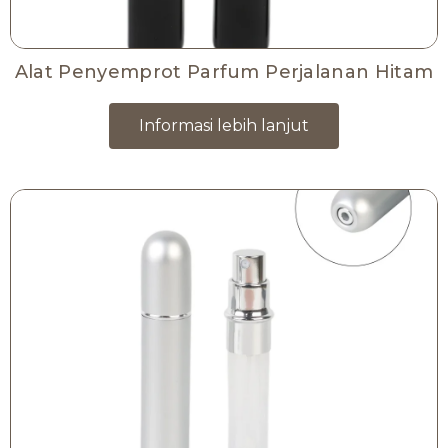
Alat Penyemprot Parfum Perjalanan Hitam
Informasi lebih lanjut