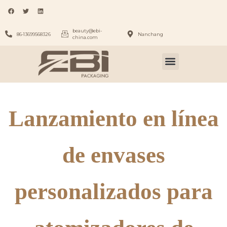
beauty@ebi-
86-13699568326
Nanchang
china.com
Lanzamiento en línea
de envases
personalizados para