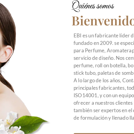
Quiénes somos
Bienvenido
EBI es un fabricante líder
fundado en 2009. se espec
para Perfume, Aromaterapia,
servicio de diseño. Nos ce
perfume, roll on botella, bo
stick tubo, paletas de somb
A lo largo de los años,
Conta
principales fabricantes, to
ISO14001, y con un equipo 
ofrecer a nuestros clientes
también ser expertos en el
de formulación y llenado l