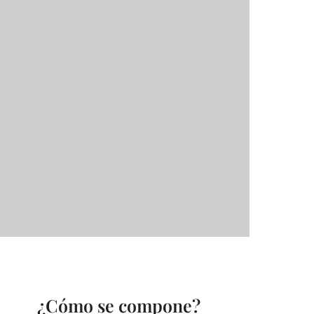
Amplia aplicación:Las fiables botellas
de aluminio y latas de aerosol pueden
aplicarse a una gran variedad de usos
domésticos y de belleza, como
pulverizar perfumes, limpiar, regar,
dispensar frescor del aire, adiestrar
mascotas, pulverizar aceites
esenciales y mucho más. También son
convenientes para llevar cuando se
viaja, en el gimnasio y así
sucesivamente.
¿Cómo se compone?