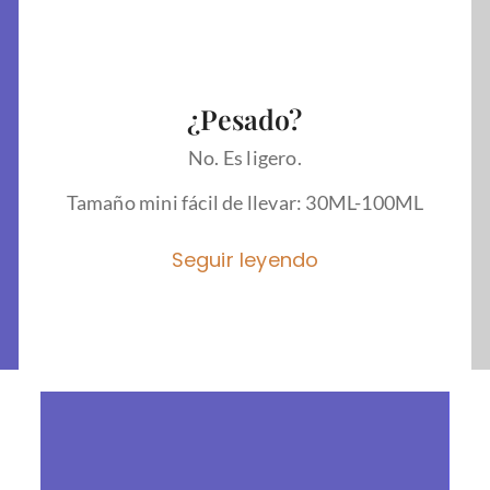
¿Pesado?
No. Es ligero.
Tamaño mini fácil de llevar: 30ML-100ML
Seguir leyendo
Diseño a prueba de fugas:Las botellas
están diseñadas con un cuello roscado
para asegurar una experiencia a