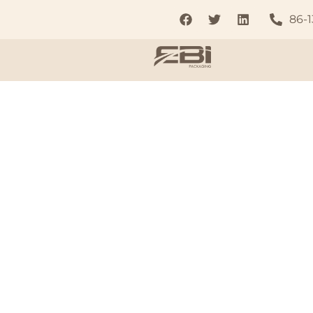
86-
Botellas y b
aerosol de 