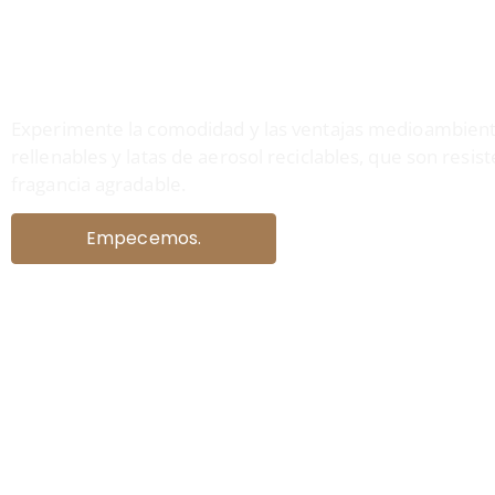
sostenibles
Experimente la comodidad y las ventajas medioambient
rellenables y latas de aerosol reciclables, que son resist
fragancia agradable.
Empecemos.