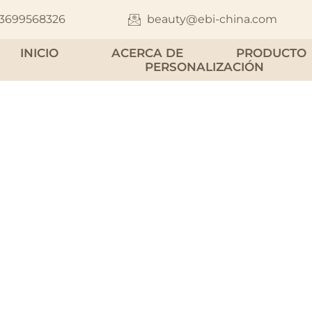
13699568326
beauty@ebi-china.com
INICIO
ACERCA DE
PRODUCTO
PERSONALIZACIÓN
otes de
aluminio