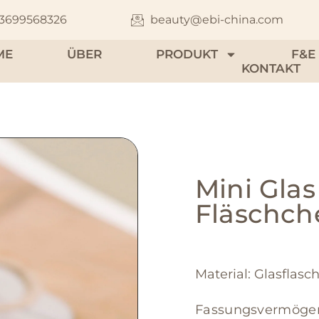
13699568326
beauty@ebi-china.com
ME
ÜBER
PRODUKT
F&E
KONTAKT
Mini Gla
Fläschch
Material: Glasflas
Fassungsvermögen