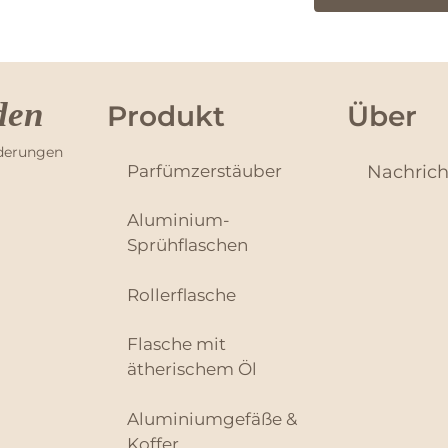
den
Produkt
Über
rderungen
Parfümzerstäuber
Nachric
Aluminium-
Sprühflaschen
Rollerflasche
Flasche mit
ätherischem Öl
Aluminiumgefäße &
Koffer